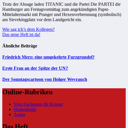
Trotz der Absage laden TITANIC und die Partei Die PARTEI die
Hamburger am Freitagvormittag zum angekündigten Papst-
Mittelaltermarkt mit Pranger und Hexenverbrennung (symbolisch)
am Sievekingplatz vor dem Landgericht ein.
Beitragsnavigation
Wie sag ich’s dem Kollegen?
Das neue Heft ist da!
Ähnliche Beiträge
Friedrich Merz: eine umgekehrte Furzgrundel?
Erste Frau an der Spitze der UN?
Der Sonntagscartoon von Holger Weyrauch
Online-Rubriken
Vom Fachmann für Kenner
Humorkritik
Audio
Das Heft