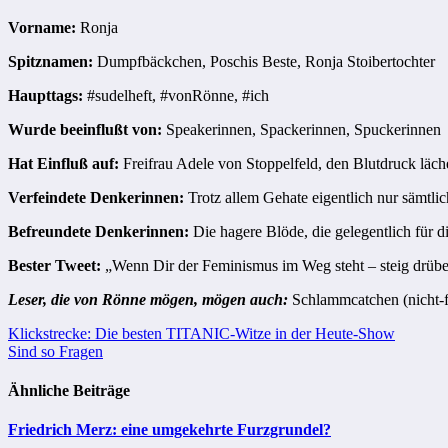
Vorname:
Ronja
Spitznamen:
Dumpfbäckchen, Poschis Beste, Ronja Stoibertochter
Haupttags:
#sudelheft, #vonRönne, #ich
Wurde beeinflußt von:
Speakerinnen, Spackerinnen, Spuckerinnen
Hat Einfluß auf:
Freifrau Adele von Stoppelfeld, den Blutdruck läche
Verfeindete Denkerinnen:
Trotz allem Gehate eigentlich nur sämtlic
Befreundete Denkerinnen:
Die hagere Blöde, die gelegentlich für d
Bester Tweet:
„Wenn Dir der Feminismus im Weg steht – steig drübe
Leser, die von Rönne mögen, mögen auch:
Schlammcatchen (nicht-fe
Beitragsnavigation
Klickstrecke: Die besten TITANIC-Witze in der Heute-Show
Sind so Fragen
Ähnliche Beiträge
Friedrich Merz: eine umgekehrte Furzgrundel?