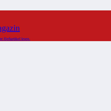
agazin
 Heftartikel lesen.