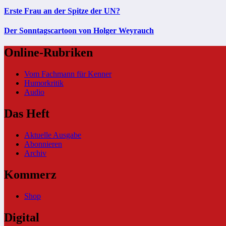
Erste Frau an der Spitze der UN?
Der Sonntagscartoon von Holger Weyrauch
Online-Rubriken
Vom Fachmann für Kenner
Humorkritik
Audio
Das Heft
Aktuelle Ausgabe
Abonnieren
Archiv
Kommerz
Shop
Digital