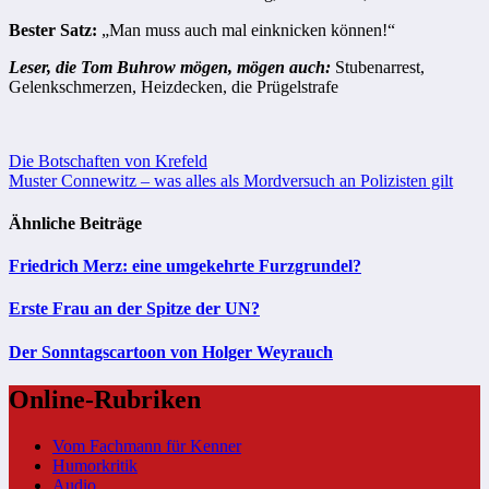
Bester Satz:
„Man muss auch mal einknicken können!“
Leser, die Tom Buhrow mögen, mögen auch:
Stubenarrest,
Gelenkschmerzen, Heizdecken, die Prügelstrafe
Beitragsnavigation
Die Botschaften von Krefeld
Muster Connewitz – was alles als Mordversuch an Polizisten gilt
Ähnliche Beiträge
Friedrich Merz: eine umgekehrte Furzgrundel?
Erste Frau an der Spitze der UN?
Der Sonntagscartoon von Holger Weyrauch
Online-Rubriken
Vom Fachmann für Kenner
Humorkritik
Audio