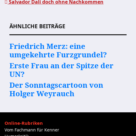
Beitragsnavigation
Salvador Dalí doch ohne Nachkommen
ÄHNLICHE BEITRÄGE
Friedrich Merz: eine
umgekehrte Furzgrundel?
Erste Frau an der Spitze der
UN?
Der Sonntagscartoon von
Holger Weyrauch
Online-Rubriken
Vom Fachmann für Kenner