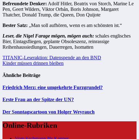
Befreundete Denker:
Adolf Hitler, Beatrix von Storch, Marine Le
Pen, Geert Wilders, Viktor Orbán, Boris Johnson, Margaret
Thatcher, Donald Trump, die Queen, Don Quijote
Bester Satz:
„Man soll aufhören, wenn es am schönsten ist.“
Leser, die Nigel Farage mögen, mögen auch:
schales englisches
Bier, Eintagsfliegen, geplante Obsoleszenz, reinrassige
Reihenhaussiedlungen, Dauerregen, Isomatten
Beitragsnavigation
TITANIC-Leseraktion: Datenspende an den BND
Kinder müssen drinnen bleiben
Ähnliche Beiträge
Friedrich Merz: eine umgekehrte Furzgrundel?
Erste Frau an der Spitze der UN?
Der Sonntagscartoon von Holger Weyrauch
Online-Rubriken
Vom Fachmann für Kenner