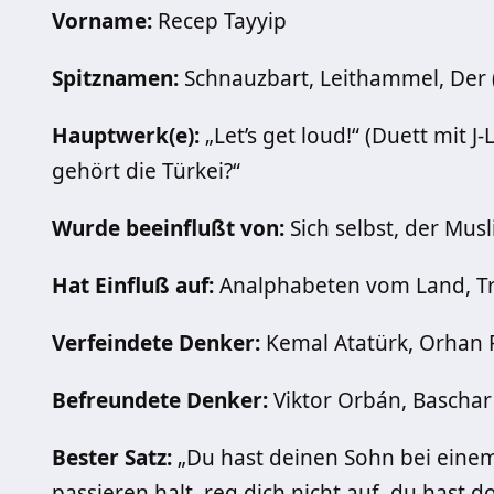
Vorname:
Recep Tayyip
Spitznamen:
Schnauzbart, Leithammel, Der 
Hauptwerk(e):
„Let’s get loud!“ (Duett mit 
gehört die Türkei?“
Wurde beeinflußt von:
Sich selbst, der Mu
Hat Einfluß auf:
Analphabeten vom Land, Tro
Verfeindete Denker:
Kemal Atatürk, Orhan 
Befreundete Denker:
Viktor Orbán, Baschar
Bester Satz:
„Du hast deinen Sohn bei eine
passieren halt, reg dich nicht auf, du hast 