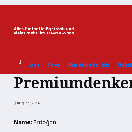
Zum
Inhalt
springen
Alles für Ihr Heißgetränk und
vieles mehr: im TITANIC-Shop
Abo
Shop
Das aktuelle Heft
Rubri
Premiumdenker 
Aug. 11, 2014
Name:
Erdoğan