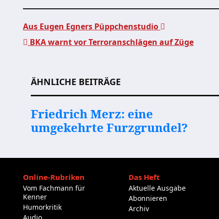
Aus Eugen Egners Püppchenstudio
BKA warnt vor Terroranschlägen auf Züge
Beitragsnavigation
ÄHNLICHE BEITRÄGE
Friedrich Merz: eine
umgekehrte Furzgrundel?
Online-Rubriken
Das Heft
Vom Fachmann für
Aktuelle Ausgabe
Kenner
Abonnieren
Humorkritik
Archiv
Audio