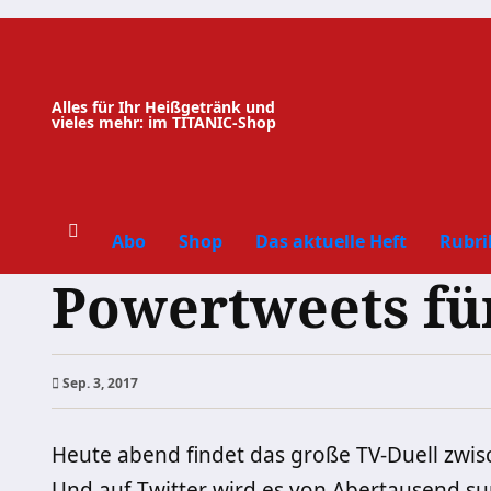
Zum
Inhalt
springen
Alles für Ihr Heißgetränk und
vieles mehr: im TITANIC-Shop
Abo
Shop
Das aktuelle Heft
Rubri
Powertweets fü
Sep. 3, 2017
Heute abend findet das große TV-Duell zwis
Und auf Twitter wird es von Abertausend su