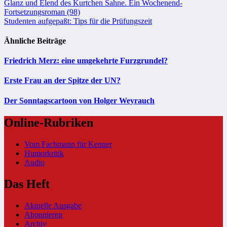
Beitragsnavigation
Glanz und Elend des Kurtchen Sahne. Ein Wochenend-
Fortsetzungsroman (98)
Studenten aufgepaßt: Tips für die Prüfungszeit
Ähnliche Beiträge
Friedrich Merz: eine umgekehrte Furzgrundel?
Erste Frau an der Spitze der UN?
Der Sonntagscartoon von Holger Weyrauch
Online-Rubriken
Vom Fachmann für Kenner
Humorkritik
Audio
Das Heft
Aktuelle Ausgabe
Abonnieren
Archiv