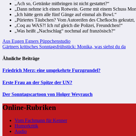
„Ach so, Getränke mitbringen ist nicht gestattet?“
„Dann nehme ich einen Rotwein. Gerne mit einem Schuss Mon
„Ich hätte gern alle fünf Gänge auf einmal als Bowl.“
„Püriertes Täubchen? Vom Autoreifen des Chefkochs gekrat
„Coq au WAS?! Ich ruf gleich die Polizei, Freundchen!“
„Was heißt „Nachschlag“ nochmal auf französisch?“
Beitragsnavigation
Aus Eugen Egners Püppchenstudio
Gärtners kritisches Sonntagsfrühstück: Monika, was siehst du da
Ähnliche Beiträge
Friedrich Merz: eine umgekehrte Furzgrundel?
Erste Frau an der Spitze der UN?
Der Sonntagscartoon von Holger Weyrauch
Online-Rubriken
Vom Fachmann für Kenner
Humorkritik
Audio