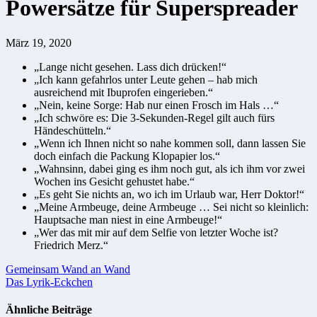
Powersätze für Superspreader
März 19, 2020
„Lange nicht gesehen. Lass dich drücken!“
„Ich kann gefahrlos unter Leute gehen – hab mich
ausreichend mit Ibuprofen eingerieben.“
„Nein, keine Sorge: Hab nur einen Frosch im Hals …“
„Ich schwöre es: Die 3-Sekunden-Regel gilt auch fürs
Händeschütteln.“
„Wenn ich Ihnen nicht so nahe kommen soll, dann lassen Sie
doch einfach die Packung Klopapier los.“
„Wahnsinn, dabei ging es ihm noch gut, als ich ihm vor zwei
Wochen ins Gesicht gehustet habe.“
„Es geht Sie nichts an, wo ich im Urlaub war, Herr Doktor!“
„Meine Armbeuge, deine Armbeuge … Sei nicht so kleinlich:
Hauptsache man niest in eine Armbeuge!“
„Wer das mit mir auf dem Selfie von letzter Woche ist?
Friedrich Merz.“
Beitragsnavigation
Gemeinsam Wand an Wand
Das Lyrik-Eckchen
Ähnliche Beiträge