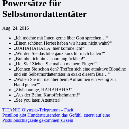
Powersätze für
Selbstmordattentäter
Aug. 24, 2016
„Ich möchte mit Ihnen gerne über Gott sprechen…“
„Einen schönen Herbst haben wir heuer, nicht wahr?“
„UAHAHAHAHA, hier komme ich!“
„Würden Sie das bitte ganz kurz für mich halten?“
„Buhuhu, ich bin ja sooo unglücklich!“
„He, Sie! Ziehen Sie mal an meinem Finger!“
„Kennen Sie schon den? Treffen sich eine attraktive Blondine
und ein Selbstmordattentäter in exakt diesem Bus…“
„Wollen Sie mir nachher beim Aufräumen ein wenig zur
Hand gehen?“
„Zivilcourage, HAHAHAHA!“
„Aus der Bahn, Kartoffelschmarrn!“
„See you later, Attentäter!“
Beitragsnavigation
TITANIC Olympia-Telegramm – Fazit!
Postillon gibt Hunderttausenden das Gefühl, zuerst auf eine
Postillonschlagzeile gekommen zu sein