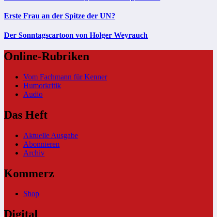
Erste Frau an der Spitze der UN?
Der Sonntagscartoon von Holger Weyrauch
Online-Rubriken
Vom Fachmann für Kenner
Humorkritik
Audio
Das Heft
Aktuelle Ausgabe
Abonnieren
Archiv
Kommerz
Shop
Digital