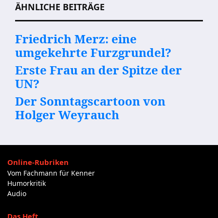
ÄHNLICHE BEITRÄGE
Friedrich Merz: eine
umgekehrte Furzgrundel?
Erste Frau an der Spitze der
UN?
Der Sonntagscartoon von
Holger Weyrauch
Online-Rubriken
Vom Fachmann für Kenner
Humorkritik
Audio
Das Heft