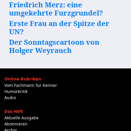
Friedrich Merz: eine
umgekehrte Furzgrundel?
Erste Frau an der Spitze der
UN?
Der Sonntagscartoon von
Holger Weyrauch
Online-Rubriken
Vom Fachmann für Kenner
Humorkritik
Audio
Das Heft
Aktuelle Ausgabe
Abonnieren
Archiv