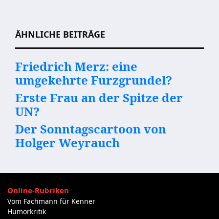
Beitragsnavigation
ÄHNLICHE BEITRÄGE
Friedrich Merz: eine
umgekehrte Furzgrundel?
Erste Frau an der Spitze der
UN?
Der Sonntagscartoon von
Holger Weyrauch
Online-Rubriken
Vom Fachmann für Kenner
Humorkritik