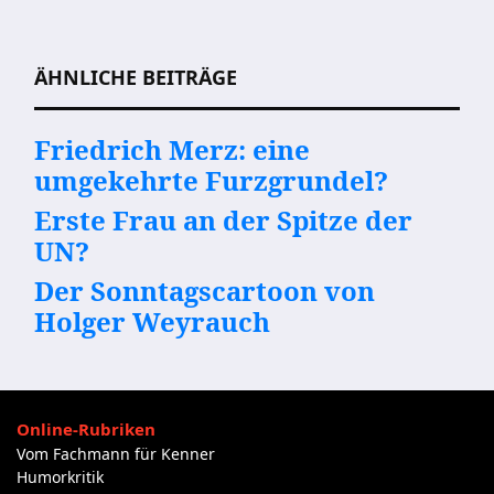
Beitragsnavigation
ÄHNLICHE BEITRÄGE
Friedrich Merz: eine
umgekehrte Furzgrundel?
Erste Frau an der Spitze der
UN?
Der Sonntagscartoon von
Holger Weyrauch
Online-Rubriken
Vom Fachmann für Kenner
Humorkritik