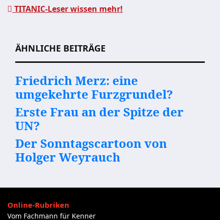
Beitragsnavigation
TITANIC-Leser wissen mehr!
ÄHNLICHE BEITRÄGE
Friedrich Merz: eine
umgekehrte Furzgrundel?
Erste Frau an der Spitze der
UN?
Der Sonntagscartoon von
Holger Weyrauch
Online-Rubriken
Vom Fachmann für Kenner