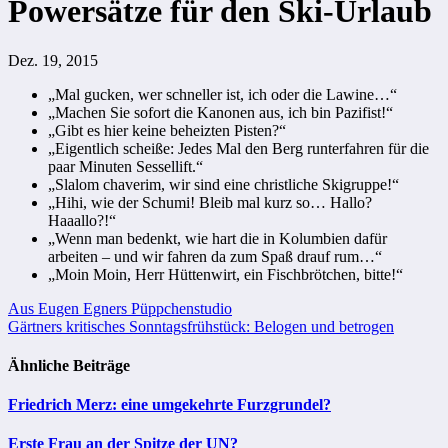
Powersätze für den Ski-Urlaub
Dez. 19, 2015
„Mal gucken, wer schneller ist, ich oder die Lawine…“
„Machen Sie sofort die Kanonen aus, ich bin Pazifist!“
„Gibt es hier keine beheizten Pisten?“
„Eigentlich scheiße: Jedes Mal den Berg runterfahren für die
paar Minuten Sessellift.“
„Slalom chaverim, wir sind eine christliche Skigruppe!“
„Hihi, wie der Schumi! Bleib mal kurz so… Hallo?
Haaallo?!“
„Wenn man bedenkt, wie hart die in Kolumbien dafür
arbeiten – und wir fahren da zum Spaß drauf rum…“
„Moin Moin, Herr Hüttenwirt, ein Fischbrötchen, bitte!“
Beitragsnavigation
Aus Eugen Egners Püppchenstudio
Gärtners kritisches Sonntagsfrühstück: Belogen und betrogen
Ähnliche Beiträge
Friedrich Merz: eine umgekehrte Furzgrundel?
Erste Frau an der Spitze der UN?