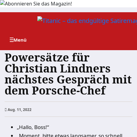
Zum
Inhalt
springen
Powersätze für
Christian Lindners
nächstes Gespräch mit
dem Porsche-Chef
Aug. 11, 2022
„Hallo, Boss!“
„Moment, bitte etwas langsamer, so schnell