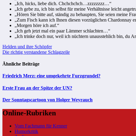
„Ich, hicks, liebe dich. Chchchchch…zzzzzzzz…“
„Ich gebe zu, ich bin selbst für meine Verhältnisse leicht anget
„Hören Sie bitte auf, ständig zu behaupten, Sie seien meine Fra
„Zum Fisch kann ich Ihnen diesen vorzüglichen Chardonnay e
„Morgen höre ich auf.“
„Ich geh jetzt mal ein paar Lämmer schlachten…“
„Ich trinke doch nur, weil ich nüchtern unausstehlich bin, du A
Beitragsnavigation
Helden und ihre Schöpfer
Die richtig verstandene Schlagzeile
Ähnliche Beiträge
Friedrich Merz: eine umgekehrte Furzgrundel?
Erste Frau an der Spitze der UN?
Der Sonntagscartoon von Holger Weyrauch
Online-Rubriken
Vom Fachmann für Kenner
Humorkritik