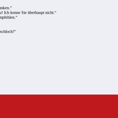
runken.“
u! Ich kenne Sie überhaupt nicht.“
mpfehlen.“
rschloch!“