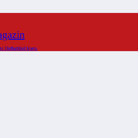
agazin
 Heftartikel lesen.