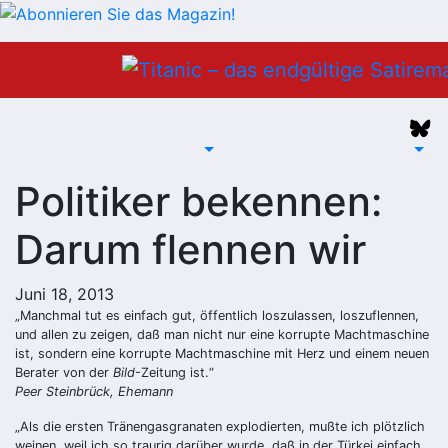
Zum
Inhalt
springen
Politiker bekennen:
Darum flennen wir
Juni 18, 2013
„Manchmal tut es einfach gut, öffentlich loszulassen, loszuflennen,
und allen zu zeigen, daß man nicht nur eine korrupte Machtmaschine
ist, sondern eine korrupte Machtmaschine mit Herz und einem neuen
Berater von der
Bild
-Zeitung ist.“
Peer Steinbrück, Ehemann
„Als die ersten Tränengasgranaten explodierten, mußte ich plötzlich
weinen, weil ich so traurig darüber wurde, daß in der Türkei einfach