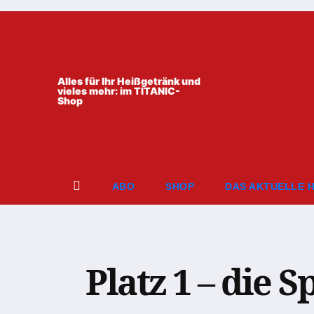
Zum
Inhalt
springen
Alles für Ihr Heißgetränk und
vieles mehr: im TITANIC-
Shop
ABO
SHOP
DAS AKTUELLE 
Platz 1 – die 