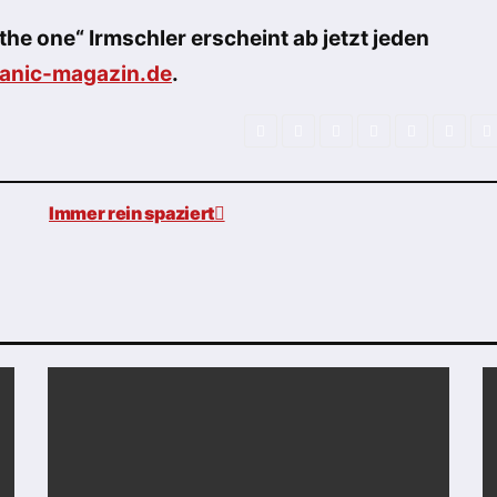
the one“ Irmschler erscheint ab jetzt jeden
anic-magazin.de
.
Immer rein spaziert