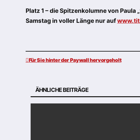
Platz 1 – die Spitzenkolumne von Paula „
Samstag in voller Länge nur auf
www.tit
Für Sie hinter der Paywall hervorgeholt
Beitragsnavigation
ÄHNLICHE BEITRÄGE