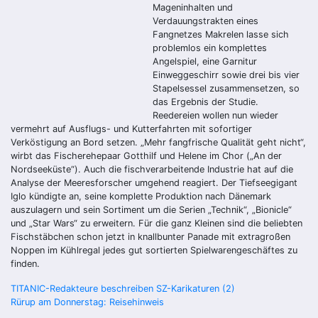
Mageninhalten und
Verdauungstrakten eines
Fangnetzes Makrelen lasse sich
problemlos ein komplettes
Angelspiel, eine Garnitur
Einweggeschirr sowie drei bis vier
Stapelsessel zusammensetzen, so
das Ergebnis der Studie.
Reedereien wollen nun wieder
vermehrt auf Ausflugs- und Kutterfahrten mit sofortiger
Verköstigung an Bord setzen. „Mehr fangfrische Qualität geht nicht“,
wirbt das Fischerehepaar Gotthilf und Helene im Chor („An der
Nordseeküste“). Auch die fischverarbeitende Industrie hat auf die
Analyse der Meeresforscher umgehend reagiert. Der Tiefseegigant
Iglo kündigte an, seine komplette Produktion nach Dänemark
auszulagern und sein Sortiment um die Serien „Technik“, „Bionicle“
und „Star Wars“ zu erweitern. Für die ganz Kleinen sind die beliebten
Fischstäbchen schon jetzt in knallbunter Panade mit extragroßen
Noppen im Kühlregal jedes gut sortierten Spielwarengeschäftes zu
finden.
Beitragsnavigation
TITANIC-Redakteure beschreiben SZ-Karikaturen (2)
Rürup am Donnerstag: Reisehinweis