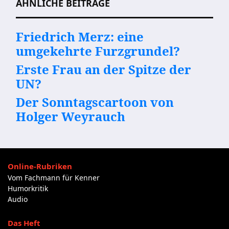
ÄHNLICHE BEITRÄGE
Friedrich Merz: eine
umgekehrte Furzgrundel?
Erste Frau an der Spitze der
UN?
Der Sonntagscartoon von
Holger Weyrauch
Online-Rubriken
Vom Fachmann für Kenner
Humorkritik
Audio
Das Heft