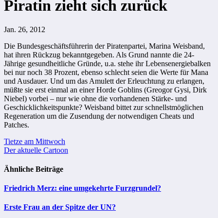
Piratin zieht sich zurück
Jan. 26, 2012
Die Bundesgeschäftsführerin der Piratenpartei, Marina Weisband,
hat ihren Rückzug bekanntgegeben. Als Grund nannte die 24-
Jährige gesundheitliche Gründe, u.a. stehe ihr Lebensenergiebalken
bei nur noch 38 Prozent, ebenso schlecht seien die Werte für Mana
und Ausdauer. Und um das Amulett der Erleuchtung zu erlangen,
müßte sie erst einmal an einer Horde Goblins (Greogor Gysi, Dirk
Niebel) vorbei – nur wie ohne die vorhandenen Stärke- und
Geschicklichkeitspunkte? Weisband bittet zur schnellstmöglichen
Regeneration um die Zusendung der notwendigen Cheats und
Patches.
Beitragsnavigation
Tietze am Mittwoch
Der aktuelle Cartoon
Ähnliche Beiträge
Friedrich Merz: eine umgekehrte Furzgrundel?
Erste Frau an der Spitze der UN?