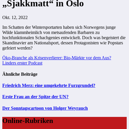
„Sjakkmatt“ in Oslo
Okt. 12, 2022
Im Schatten der Wintersportarten haben sich Norwegens junge
Wilde klammheimlich von metsaufenden Barbaren zu
hochfunktionalen Schachgenies entwickelt. Doch was begeistert die
Skandinavier am Nationalsport, dessen Protagonisten wie Popstars
gefeiert werden?
Beitragsnavigation
Öko-Branche als Krisenverlierer: Bio-Märkte vor dem Aus?
Linders erster Podcast
Ähnliche Beiträge
Friedrich Merz: eine umgekehrte Furzgrundel?
Erste Frau an der Spitze der UN?
Der Sonntagscartoon von Holger Weyrauch
Online-Rubriken