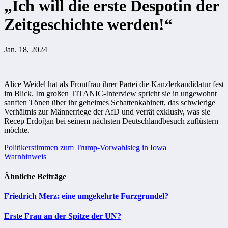
„Ich will die erste Despotin der
Zeitgeschichte werden!“
Jan. 18, 2024
Alice Weidel hat als Frontfrau ihrer Partei die Kanzlerkandidatur fest
im Blick. Im großen TITANIC-Interview spricht sie in ungewohnt
sanften Tönen über ihr geheimes Schattenkabinett, das schwierige
Verhältnis zur Männerriege der AfD und verrät exklusiv, was sie
Recep Erdoğan bei seinem nächsten Deutschlandbesuch zuflüstern
möchte.
Beitragsnavigation
Politikerstimmen zum Trump-Vorwahlsieg in Iowa
Warnhinweis
Ähnliche Beiträge
Friedrich Merz: eine umgekehrte Furzgrundel?
Erste Frau an der Spitze der UN?