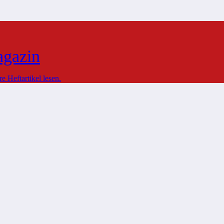
agazin
 Heftartikel lesen.