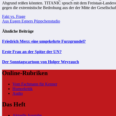
Abgrund reißen könnten. TITANIC sprach mit dem Freistaat-Landesva
gegen die extremistische Bedrohung aus der der Mitte der Gesellschaf
Beitragsnavigation
Fakt vs. Frage
Aus Eugen Egners Püppchenstudio
Ähnliche Beiträge
Friedrich Merz: eine umgekehrte Furzgrundel?
Erste Frau an der Spitze der UN?
Der Sonntagscartoon von Holger Weyrauch
Online-Rubriken
Vom Fachmann für Kenner
Humorkritik
Audio
Das Heft
Aktuelle Ausgabe