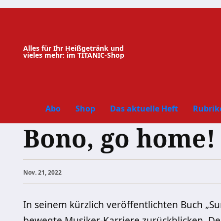
Zum
Inhalt
springen
Alles für Ihr Heißgetränk und
vieles mehr: im TITANIC-Shop
Abo
Shop
Das aktuelle Heft
Rubrik
Bono, go home!
Nov. 21, 2022
In seinem kürzlich veröffentlichten Buch „
bewegte Musiker-Karriere zurückblicken. D