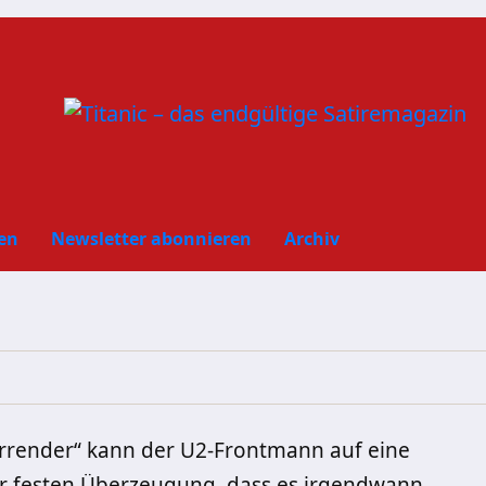
en
Newsletter abonnieren
Archiv
Surrender“ kann der U2-Frontmann auf eine
er festen Überzeugung, dass es irgendwann