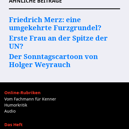
ÄHNLICHE BEITRÄGE
Friedrich Merz: eine
umgekehrte Furzgrundel?
Erste Frau an der Spitze der
UN?
Der Sonntagscartoon von
Holger Weyrauch
Online-Rubriken
Vom Fachmann für Kenner
Humorkritik
Audio
Das Heft