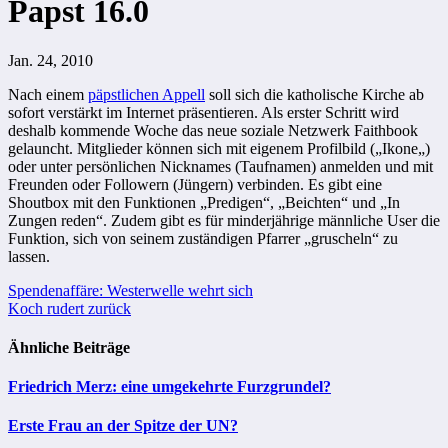
Papst 16.0
Jan. 24, 2010
Nach einem
päpstlichen Appell
soll sich die katholische Kirche ab
sofort verstärkt im Internet präsentieren. Als erster Schritt wird
deshalb kommende Woche das neue soziale Netzwerk
Faithbook
gelauncht. Mitglieder können sich mit eigenem Profilbild („
Ikone
„)
oder unter persönlichen Nicknames (
Taufnamen
) anmelden und mit
Freunden oder Followern (
Jüngern
) verbinden. Es gibt eine
Shoutbox mit den Funktionen „Predigen“, „Beichten“ und „In
Zungen reden“. Zudem gibt es für minderjährige männliche User die
Funktion, sich von seinem zuständigen Pfarrer „gruscheln“ zu
lassen.
Beitragsnavigation
Spendenaffäre: Westerwelle wehrt sich
Koch rudert zurück
Ähnliche Beiträge
Friedrich Merz: eine umgekehrte Furzgrundel?
Erste Frau an der Spitze der UN?