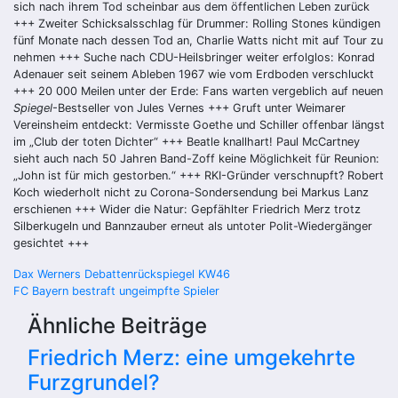
sich nach ihrem Tod scheinbar aus dem öffentlichen Leben zurück
+++ Zweiter Schicksalsschlag für Drummer: Rolling Stones kündigen
fünf Monate nach dessen Tod an, Charlie Watts nicht mit auf Tour zu
nehmen +++ Suche nach CDU-Heilsbringer weiter erfolglos: Konrad
Adenauer seit seinem Ableben 1967 wie vom Erdboden verschluckt
+++ 20 000 Meilen unter der Erde: Fans warten vergeblich auf neuen
Spiegel
-Bestseller von Jules Vernes +++ Gruft unter Weimarer
Vereinsheim entdeckt: Vermisste Goethe und Schiller offenbar längst
im „Club der toten Dichter“ +++ Beatle knallhart! Paul McCartney
sieht auch nach 50 Jahren Band-Zoff keine Möglichkeit für Reunion:
„John ist für mich gestorben.“ +++ RKI-Gründer verschnupft? Robert
Koch wiederholt nicht zu Corona-Sondersendung bei Markus Lanz
erschienen +++ Wider die Natur: Gepfählter Friedrich Merz trotz
Silberkugeln und Bannzauber erneut als untoter Polit-Wiedergänger
gesichtet +++
Beitragsnavigation
Dax Werners Debattenrückspiegel KW46
FC Bayern bestraft ungeimpfte Spieler
Ähnliche Beiträge
Friedrich Merz: eine umgekehrte
Furzgrundel?