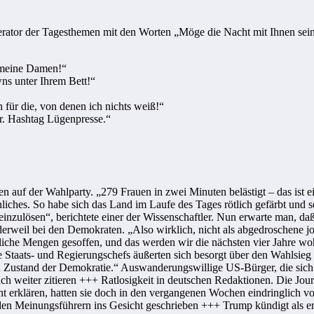
erator der Tagesthemen mit den Worten „Möge die Nacht mit Ihnen sei
, meine Damen!“
ns unter Ihrem Bett!“
 für die, von denen ich nichts weiß!“
. Hashtag Lügenpresse.“
uf der Wahlparty. „279 Frauen in zwei Minuten belästigt – das ist ein
es. So habe sich das Land im Laufe des Tages rötlich gefärbt und sei 
 einzulösen“, berichtete einer der Wissenschaftler. Nun erwarte man, d
erweil bei den Demokraten. „Also wirklich, nicht als abgedroschene j
iche Mengen gesoffen, und das werden wir die nächsten vier Jahre wohl
e Staats- und Regierungschefs äußerten sich besorgt über den Wahlsie
 den Zustand der Demokratie.“ Auswanderungswillige US-Bürger, die si
sich weiter zitieren +++ Ratlosigkeit in deutschen Redaktionen. Die J
cht erklären, hatten sie doch in den vergangenen Wochen eindringlich 
t den Meinungsführern ins Gesicht geschrieben +++ Trump kündigt als er