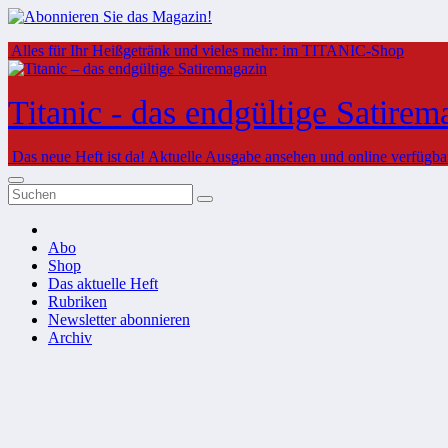
Zum
Alles für Ihr Heißgetränk und vieles mehr: im TITANIC-Shop
Inhalt
springen
Titanic - das endgültige Satirem
Das neue Heft ist da!
Aktuelle Ausgabe ansehen und online verfügbare
Abo
Shop
Das aktuelle Heft
Rubriken
Newsletter abonnieren
Archiv