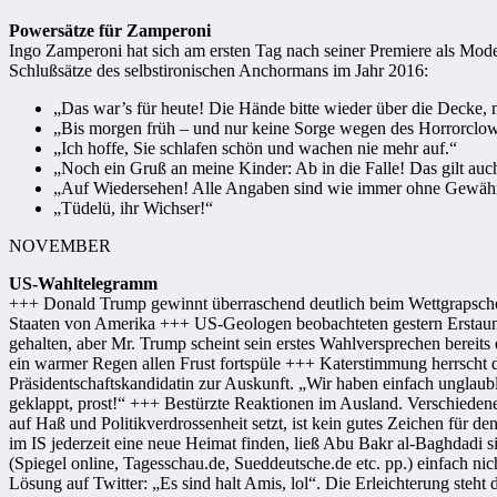
Powersätze für Zamperoni
Ingo Zamperoni hat sich am ersten Tag nach seiner Premiere als Mod
Schlußsätze des selbstironischen Anchormans im Jahr 2016:
„Das war’s für heute! Die Hände bitte wieder über die Decke
„Bis morgen früh – und nur keine Sorge wegen des Horrorclow
„Ich hoffe, Sie schlafen schön und wachen nie mehr auf.“
„Noch ein Gruß an meine Kinder: Ab in die Falle! Das gilt auch
„Auf Wiedersehen! Alle Angaben sind wie immer ohne Gewähr
„Tüdelü, ihr Wichser!“
NOVEMBER
US-Wahltelegramm
+++ Donald Trump gewinnt überraschend deutlich beim Wettgrapschen a
Staaten von Amerika +++ US-Geologen beobachteten gestern Erstaunlich
gehalten, aber Mr. Trump scheint sein erstes Wahlversprechen bereits
ein warmer Regen allen Frust fortspüle +++ Katerstimmung herrscht d
Präsidentschaftskandidatin zur Auskunft. „Wir haben einfach unglaubl
geklappt, prost!“ +++ Bestürzte Reaktionen im Ausland. Verschieden
auf Haß und Politikverdrossenheit setzt, ist kein gutes Zeichen für
im IS jederzeit eine neue Heimat finden, ließ Abu Bakr al-Baghdadi 
(Spiegel online, Tagesschau.de, Sueddeutsche.de etc. pp.) einfach ni
Lösung auf Twitter: „Es sind halt Amis, lol“. Die Erleichterung steh