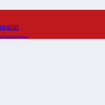
agazin
 Heftartikel lesen.