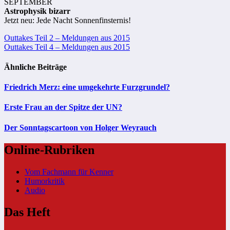
SEPTEMBER
Astrophysik bizarr
Jetzt neu: Jede Nacht Sonnenfinsternis!
Beitragsnavigation
Outtakes Teil 2 – Meldungen aus 2015
Outtakes Teil 4 – Meldungen aus 2015
Ähnliche Beiträge
Friedrich Merz: eine umgekehrte Furzgrundel?
Erste Frau an der Spitze der UN?
Der Sonntagscartoon von Holger Weyrauch
Online-Rubriken
Vom Fachmann für Kenner
Humorkritik
Audio
Das Heft