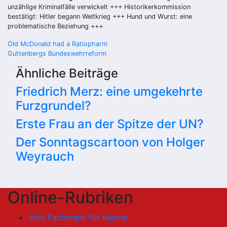
unzählige Kriminalfälle verwickelt +++ Historikerkommission
bestätigt: Hitler begann Weltkrieg +++ Hund und Wurst: eine
problematische Beziehung +++
Beitragsnavigation
Old McDonald had a Ratiopharm
Guttenbergs Bundeswehrreform
Ähnliche Beiträge
Friedrich Merz: eine umgekehrte
Furzgrundel?
Erste Frau an der Spitze der UN?
Der Sonntagscartoon von Holger
Weyrauch
Online-Rubriken
Vom Fachmann für Kenner