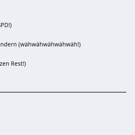
SPD!)
verändern (wähwähwähwähwäh!)
zen Rest!)