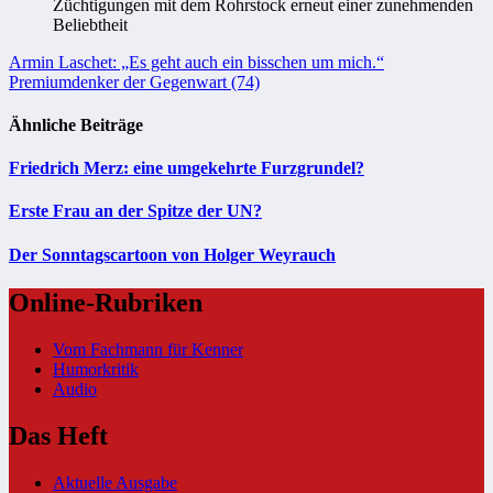
Züchtigungen mit dem Rohrstock erneut einer zunehmenden
Beliebtheit
Beitragsnavigation
Armin Laschet: „Es geht auch ein bisschen um mich.“
Premiumdenker der Gegenwart (74)
Ähnliche Beiträge
Friedrich Merz: eine umgekehrte Furzgrundel?
Erste Frau an der Spitze der UN?
Der Sonntagscartoon von Holger Weyrauch
Online-Rubriken
Vom Fachmann für Kenner
Humorkritik
Audio
Das Heft
Aktuelle Ausgabe