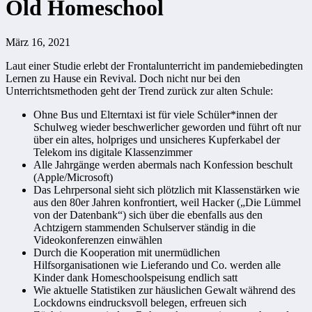
Old Homeschool
März 16, 2021
Laut einer Studie erlebt der Frontalunterricht im pandemiebedingten
Lernen zu Hause ein Revival. Doch nicht nur bei den
Unterrichtsmethoden geht der Trend zurück zur alten Schule:
Ohne Bus und Elterntaxi ist für viele Schüler*innen der
Schulweg wieder beschwerlicher geworden und führt oft nur
über ein altes, holpriges und unsicheres Kupferkabel der
Telekom ins digitale Klassenzimmer
Alle Jahrgänge werden abermals nach Konfession beschult
(Apple/Microsoft)
Das Lehrpersonal sieht sich plötzlich mit Klassenstärken wie
aus den 80er Jahren konfrontiert, weil Hacker („Die Lümmel
von der Datenbank“) sich über die ebenfalls aus den
Achtzigern stammenden Schulserver ständig in die
Videokonferenzen einwählen
Durch die Kooperation mit unermüdlichen
Hilfsorganisationen wie Lieferando und Co. werden alle
Kinder dank Homeschoolspeisung endlich satt
Wie aktuelle Statistiken zur häuslichen Gewalt während des
Lockdowns eindrucksvoll belegen, erfreuen sich