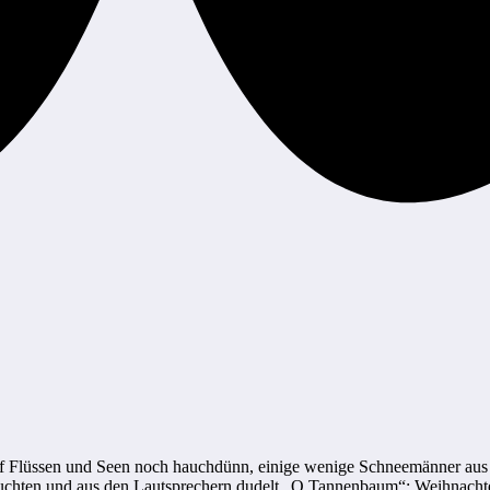
t auf Flüssen und Seen noch hauchdünn, einige wenige Schneemänner a
leuchten und aus den Lautsprechern dudelt „O Tannenbaum“: Weihnachte