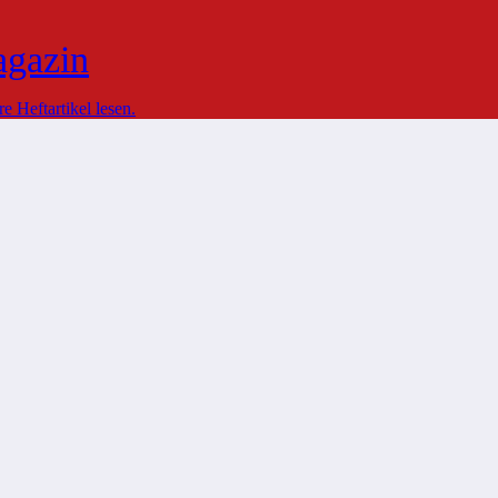
agazin
 Heftartikel lesen.