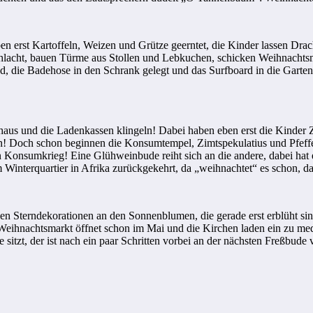
ben erst Kartoffeln, Weizen und Grütze geerntet, die Kinder lassen Dr
Schlacht, bauen Türme aus Stollen und Lebkuchen, schicken Weihnach
 die Badehose in den Schrank gelegt und das Surfboard in die Gartenla
aus und die Ladenkassen klingeln! Dabei haben eben erst die Kinder
 Doch schon beginnen die Konsumtempel, Zimtspekulatius und Pfeffer
 Konsumkrieg! Eine Glühweinbude reiht sich an die andere, dabei hat e
 Winterquartier in Afrika zurückgekehrt, da „weihnachtet“ es schon, da
en Sterndekorationen an den Sonnenblumen, die gerade erst erblüht sin
eihnachtsmarkt öffnet schon im Mai und die Kirchen laden ein zu med
itzt, der ist nach ein paar Schritten vorbei an der nächsten Freßbude 