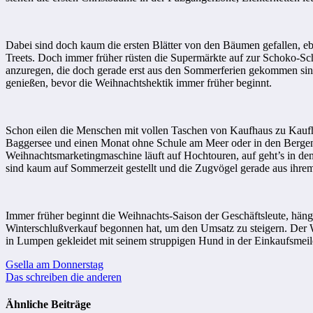
Dabei sind doch kaum die ersten Blätter von den Bäumen gefallen, e
Treets. Doch immer früher rüsten die Supermärkte auf zur Schoko-
anzuregen, die doch gerade erst aus den Sommerferien gekommen sind,
genießen, bevor die Weihnachtshektik immer früher beginnt.
Schon eilen die Menschen mit vollen Taschen von Kaufhaus zu Kaufh
Baggersee und einen Monat ohne Schule am Meer oder in den Bergen!
Weihnachtsmarketingmaschine läuft auf Hochtouren, auf geht’s in den
sind kaum auf Sommerzeit gestellt und die Zugvögel gerade aus ihrem
Immer früher beginnt die Weihnachts-Saison der Geschäftsleute, häng
Winterschlußverkauf begonnen hat, um den Umsatz zu steigern. Der W
in Lumpen gekleidet mit seinem struppigen Hund in der Einkaufsmeile s
Beitragsnavigation
Gsella am Donnerstag
Das schreiben die anderen
Ähnliche Beiträge