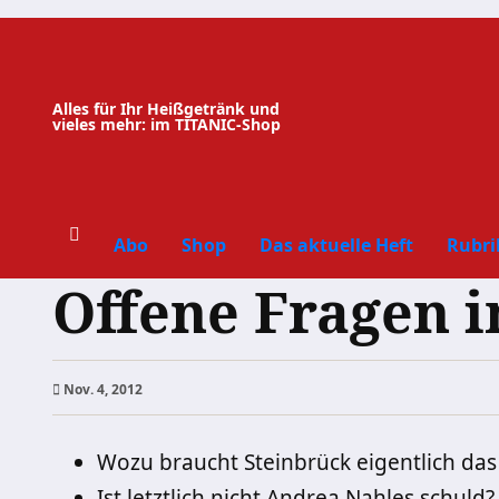
Zum
Inhalt
springen
Alles für Ihr Heißgetränk und
vieles mehr: im TITANIC-Shop
Abo
Shop
Das aktuelle Heft
Rubri
Offene Fragen i
Nov. 4, 2012
Wozu braucht Steinbrück eigentlich da
Ist letztlich nicht Andrea Nahles schuld?