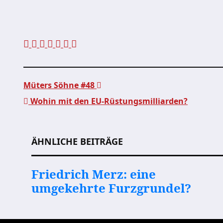
Müters Söhne #48
Wohin mit den EU-Rüstungsmilliarden?
Beitragsnavigation
ÄHNLICHE BEITRÄGE
Friedrich Merz: eine
umgekehrte Furzgrundel?