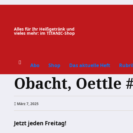
Zum
Inhalt
springen
Alles für Ihr Heißgetränk und
vieles mehr: im TITANIC-Shop
Abo
Shop
Das aktuelle Heft
Rubri
Obacht, Oettle 
März 7, 2025
Jetzt jeden Freitag!