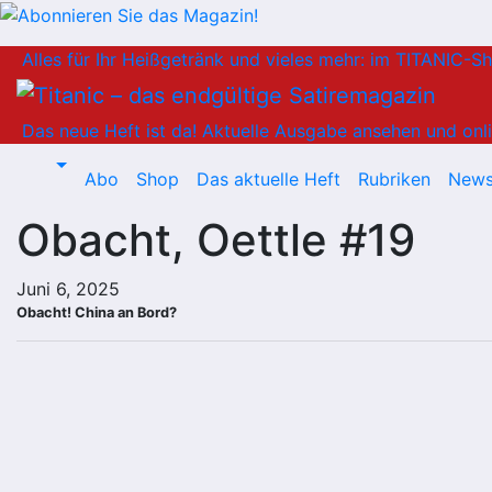
Zum
Alles für Ihr Heißgetränk und vieles mehr: im TITANIC-S
Inhalt
springen
Das neue Heft ist da!
Aktuelle Ausgabe ansehen und onli
Abo
Shop
Das aktuelle Heft
Rubriken
News
Obacht, Oettle #19
Juni 6, 2025
Obacht! China an Bord?