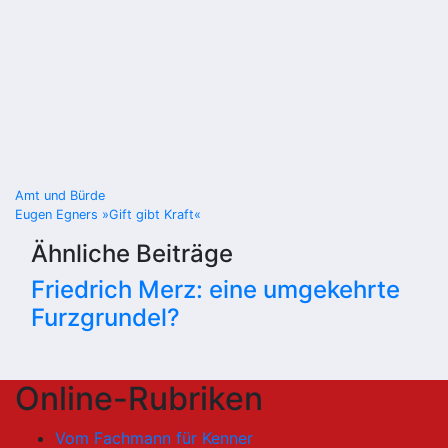
Beitragsnavigation
Amt und Bürde
Eugen Egners »Gift gibt Kraft«
Ähnliche Beiträge
Friedrich Merz: eine umgekehrte
Furzgrundel?
Online-Rubriken
Vom Fachmann für Kenner