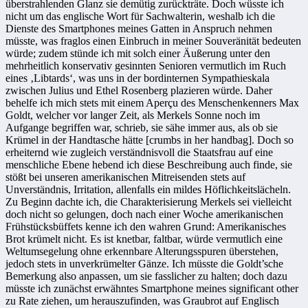
überstrahlenden Glanz sie demütig zurückträte. Doch wüsste ich
nicht um das englische Wort für Sachwalterin, weshalb ich die
Dienste des Smartphones meines Gatten in Anspruch nehmen
müsste, was fraglos einen Einbruch in meiner Souveränität bedeuten
würde; zudem stünde ich mit solch einer Äußerung unter den
mehrheitlich konservativ gesinnten Senioren vermutlich im Ruch
eines ‚Libtards‘, was uns in der bordinternen Sympathieskala
zwischen Julius und Ethel Rosenberg plazieren würde. Daher
behelfe ich mich stets mit einem Aperçu des Menschenkenners Max
Goldt, welcher vor langer Zeit, als Merkels Sonne noch im
Aufgange begriffen war, schrieb, sie sähe immer aus, als ob sie
Krümel in der Handtasche hätte [crumbs in her handbag]. Doch so
erheiternd wie zugleich verständnisvoll die Staatsfrau auf eine
menschliche Ebene hebend ich diese Beschreibung auch finde, sie
stößt bei unseren amerikanischen Mitreisenden stets auf
Unverständnis, Irritation, allenfalls ein mildes Höflichkeitslächeln.
Zu Beginn dachte ich, die Charakterisierung Merkels sei vielleicht
doch nicht so gelungen, doch nach einer Woche amerikanischen
Frühstücksbüffets kenne ich den wahren Grund: Amerikanisches
Brot krümelt nicht. Es ist knetbar, faltbar, würde vermutlich eine
Weltumsegelung ohne erkennbare Alterungsspuren überstehen,
jedoch stets in unverkrümelter Gänze. Ich müsste die Goldt’sche
Bemerkung also anpassen, um sie fasslicher zu halten; doch dazu
müsste ich zunächst erwähntes Smartphone meines significant other
zu Rate ziehen, um herauszufinden, was Graubrot auf Englisch