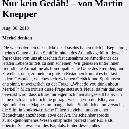
Nur kein Gedäh! – von Martin
Knepper
Aug. 30, 2018
Merkel denken
Die wechselvollen Geschicke des Daseins haben mich in Begleitung
meines Gatten auf ein Schiff inmitten des Atlantiks geführt, dessen
Passagiere von uns abgesehen fast ausnahmslos Amerikaner des
letzten Lebensdrittels zu sein scheinen. Wir genießen unter ihnen
freundliche Aufnahme als homöopathische Gabe des Fremden, und
zuweilen, nein, zu meinem großen Erstaunen kommt es bei fast
jedem Gespräch, welches sich zwischen Gebäck und Spirituosen
entspinnt, unweigerlich zu der Frage: „What do you think about
Merkel?“ Mich irritiert diese Frage stets aufs Neue, da mir darüber
bewusst wird, dass ich sie mir eigentlich niemals gestellt habe: Ich
habe mich ja auch noch nie gefragt, was ich von der Elbe, von
Spülmittel oder Magnesiummangel halte. So bin ich dann versucht,
die Stirn in konkret-kritische Falten zu ziehen und zu einer
Betrachtung anzuheben, etwa der Art, ihr scheinbar spröde
zurückgenommenes Wesen entspräche perfekt ihrer Rolle als
oberster Sachwalterin des Kapitals, hinter dessen alles