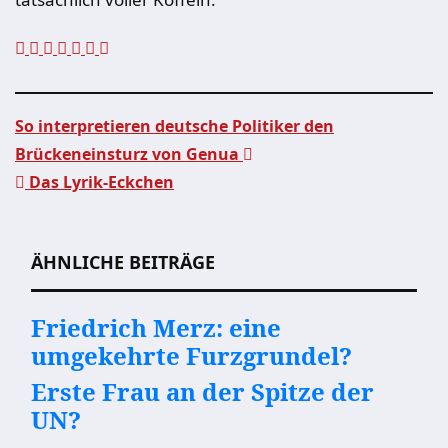
So interpretieren deutsche Politiker den
Brückeneinsturz von Genua
Beitragsnavigation
Das Lyrik-Eckchen
ÄHNLICHE BEITRÄGE
Friedrich Merz: eine
umgekehrte Furzgrundel?
Erste Frau an der Spitze der
UN?