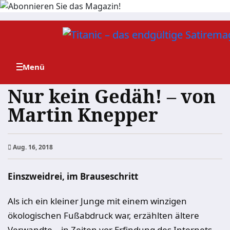
Zum
Inhalt
springen
Nur kein Gedäh! – von
Martin Knepper
Aug. 16, 2018
Einszweidrei, im Brauseschritt
Als ich ein kleiner Junge mit einem winzigen
ökologischen Fußabdruck war, erzählten ältere
Verwandte – in Zeiten vor Erfindung des Internets