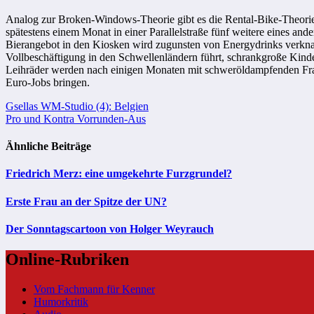
Analog zur Broken-Windows-Theorie gibt es die Rental-Bike-Theorie. 
spätestens einem Monat in einer Parallelstraße fünf weitere eines an
Bierangebot in den Kiosken wird zugunsten von Energydrinks verknapp
Vollbeschäftigung in den Schwellenländern führt, schrankgroße Kind
Leihräder werden nach einigen Monaten mit schweröldampfenden Fracht
Euro-Jobs bringen.
Beitragsnavigation
Gsellas WM-Studio (4): Belgien
Pro und Kontra Vorrunden-Aus
Ähnliche Beiträge
Friedrich Merz: eine umgekehrte Furzgrundel?
Erste Frau an der Spitze der UN?
Der Sonntagscartoon von Holger Weyrauch
Online-Rubriken
Vom Fachmann für Kenner
Humorkritik