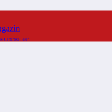
agazin
 Heftartikel lesen.