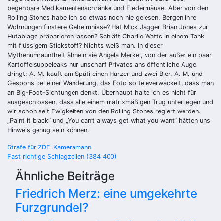
begehbare Medikamentenschränke und Fledermäuse. Aber von den
Rolling Stones habe ich so etwas noch nie gelesen. Bergen ihre
Wohnungen finstere Geheimnisse? Hat Mick Jagger Brian Jones zur
Hutablage präparieren lassen? Schläft Charlie Watts in einem Tank
mit flüssigem Stickstoff? Nichts weiß man. In dieser
Mythenumrauntheit ähneln sie Angela Merkel, von der außer ein paar
Kartoffelsuppeleaks nur unscharf Privates ans öffentliche Auge
dringt: A. M. kauft am Späti einen Harzer und zwei Bier, A. M. und
Gespons bei einer Wanderung, das Foto so televerwackelt, dass man
an Big-Foot-Sichtungen denkt. Überhaupt halte ich es nicht für
ausgeschlossen, dass alle einem matrixmäßigen Trug unterliegen und
wir schon seit Ewigkeiten von den Rolling Stones regiert werden.
„Paint it black“ und „You can’t always get what you want“ hätten uns
Hinweis genug sein können.
Beitragsnavigation
Strafe für ZDF-Kameramann
Fast richtige Schlagzeilen (384 400)
Ähnliche Beiträge
Friedrich Merz: eine umgekehrte
Furzgrundel?