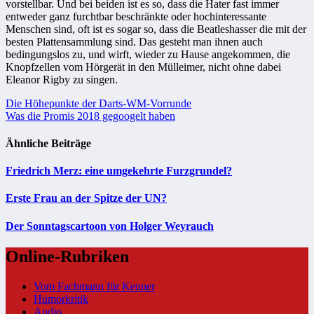
vorstellbar. Und bei beiden ist es so, dass die Hater fast immer
entweder ganz furchtbar beschränkte oder hochinteressante
Menschen sind, oft ist es sogar so, dass die Beatleshasser die mit der
besten Plattensammlung sind. Das gesteht man ihnen auch
bedingungslos zu, und wirft, wieder zu Hause angekommen, die
Knopfzellen vom Hörgerät in den Mülleimer, nicht ohne dabei
Eleanor Rigby zu singen.
Beitragsnavigation
Die Höhepunkte der Darts-WM-Vorrunde
Was die Promis 2018 gegoogelt haben
Ähnliche Beiträge
Friedrich Merz: eine umgekehrte Furzgrundel?
Erste Frau an der Spitze der UN?
Der Sonntagscartoon von Holger Weyrauch
Online-Rubriken
Vom Fachmann für Kenner
Humorkritik
Audio