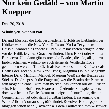
Nur kein Gedäh! – von Martin
Knepper
Dez. 20, 2018
Within you, without you
Da sind Musiker, die trotz bescheidenen Erfolgs zu Lieblingen der
Kritiker werden, die New York Dolls und Yo La Tengo zum
Beispiel, während es andere zu Publikumsmagneten bringen, ohne
vor der Kritik je große Gnade zu finden, Limp Bizkit oder Andrea
Berg etwa. Und dann gibt es noch die Beatles, die alle, alle gut zu
finden scheinen, weshalb sie auch gerne als Vergleichsgröße
genommen werden. The Clash als Beatles des Punk, Kraftwerk als
Beatles des Techno (New York Times), Magnum Double, Magnum
Intense Dark, Magnum Mandel, Magnum Weiß als die Beatles des
Stieleis. Da drängt sich die Frage auf, wer die Beatles der Parteien
sein mögen? Schnell wird man merken, das können nur die Grünen
sein. Nicht um Hofreiters Haare oder Özdemirs Sitarspiel willen,
doch wie bei den Beatles kennt man eigentlich nur Leute, die die
Grünen richtig gut oder ganz furchtbar finden. Dass jemand das
White Album Atomausstieg töfte findet, Revolver Bildungspolitik
hingegen schon nach „Taxman“ aus dem Laufwerk nimmt – schwer