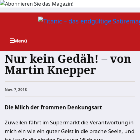
Zum
Inhalt
springen
Nur kein Gedäh! – von
Martin Knepper
Nov. 7, 2018
Die Milch der frommen Denkungsart
Zuweilen fährt im Supermarkt die Verantwortung in
mich ein wie ein guter Geist in die brache Seele, und
ich kaufe die einzige Packung Milch aus