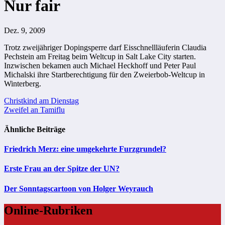
Nur fair
Dez. 9, 2009
Trotz zweijähriger Dopingsperre darf Eisschnellläuferin Claudia
Pechstein am Freitag beim Weltcup in Salt Lake City starten.
Inzwischen bekamen auch Michael Heckhoff und Peter Paul
Michalski ihre Startberechtigung für den Zweierbob-Weltcup in
Winterberg.
Beitragsnavigation
Christkind am Dienstag
Zweifel an Tamiflu
Ähnliche Beiträge
Friedrich Merz: eine umgekehrte Furzgrundel?
Erste Frau an der Spitze der UN?
Der Sonntagscartoon von Holger Weyrauch
Online-Rubriken