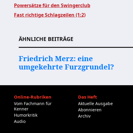
Powersätze für den Swingerclub
Fast richtige Schlagzeilen (1:2)
Beitragsnavigation
ÄHNLICHE BEITRÄGE
Friedrich Merz: eine
umgekehrte Furzgrundel?
Online-Rubriken
Das Heft
Vom Fachmann für
Aktuelle Ausgabe
Kenner
Abonnieren
Humorkritik
Archiv
Audio