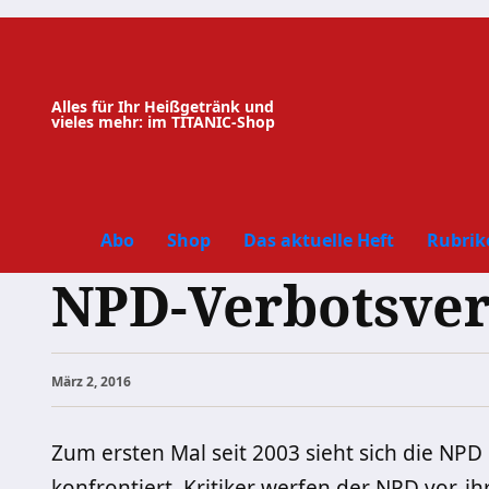
Zum
Inhalt
springen
Alles für Ihr Heißgetränk und
vieles mehr: im TITANIC-Shop
Abo
Shop
Das aktuelle Heft
Rubrik
NPD-Verbotsver
März 2, 2016
Zum ersten Mal seit 2003 sieht sich die NPD
konfrontiert. Kritiker werfen der NPD vor, ih