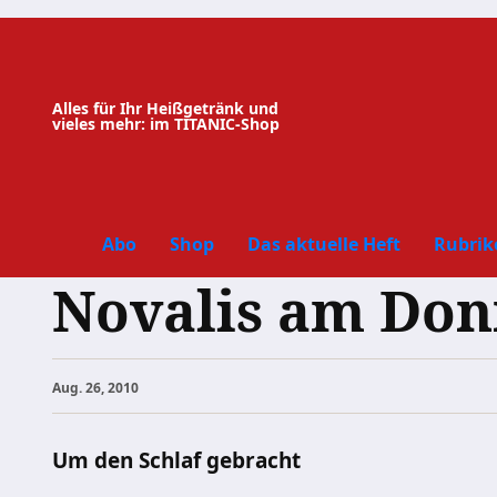
Zum
Inhalt
springen
Alles für Ihr Heißgetränk und
vieles mehr: im TITANIC-Shop
Abo
Shop
Das aktuelle Heft
Rubrik
Novalis am Don
Aug. 26, 2010
Um den Schlaf gebracht